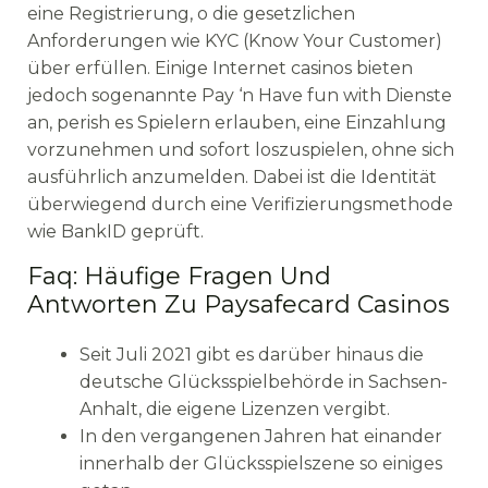
eine Registrierung, o die gesetzlichen
Anforderungen wie KYC (Know Your Customer)
über erfüllen. Einige Internet casinos bieten
jedoch sogenannte Pay ‘n Have fun with Dienste
an, perish es Spielern erlauben, eine Einzahlung
vorzunehmen und sofort loszuspielen, ohne sich
ausführlich anzumelden. Dabei ist die Identität
überwiegend durch eine Verifizierungsmethode
wie BankID geprüft.
Faq: Häufige Fragen Und
Antworten Zu Paysafecard Casinos
Seit Juli 2021 gibt es darüber hinaus die
deutsche Glücksspielbehörde in Sachsen-
Anhalt, die eigene Lizenzen vergibt.
In den vergangenen Jahren hat einander
innerhalb der Glücksspielszene so einiges