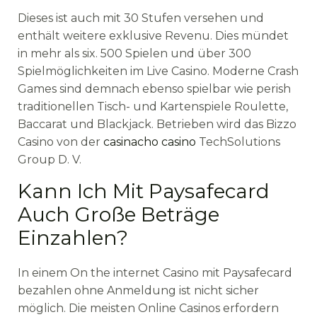
Dieses ist auch mit 30 Stufen versehen und
enthält weitere exklusive Revenu. Dies mündet
in mehr als six. 500 Spielen und über 300
Spielmöglichkeiten im Live Casino. Moderne Crash
Games sind demnach ebenso spielbar wie perish
traditionellen Tisch- und Kartenspiele Roulette,
Baccarat und Blackjack. Betrieben wird das Bizzo
Casino von der
casinacho casino
TechSolutions
Group D. V.
Kann Ich Mit Paysafecard
Auch Große Beträge
Einzahlen?
In einem On the internet Casino mit Paysafecard
bezahlen ohne Anmeldung ist nicht sicher
möglich. Die meisten Online Casinos erfordern