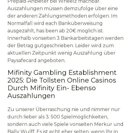
Prepaid-Anbieter bei Wheelz machbar.
Auszahlungen müssen demzufolge über eine
der anderen Zahlungsmethoden erfolgen. Im
Normalfall wird each Banküberweisung
ausgezahlt, has been ab 20€ möglich ist.
Innerhalb vonseiten 3 Bankarbeitstagen werden
der Betrag gutgeschrieben. Leider wird zum
aktuellen Zeitpunkt wenig Auszahlung über
Paysafecard angeboten.
Mifinity Gambling Establishment
2025: Die Tollsten Online Casinos
Durch Mifinity Ein- Ebenso
Auszahlungen
Zu unserer Überraschung nie und nimmer nur
durch lieber als 3. 500 Spielmöglichkeiten,
sondern auch viele Spiele vonseiten Merkur und
Bally Wulff. Es ist echt eher selten, wenn Ihr in