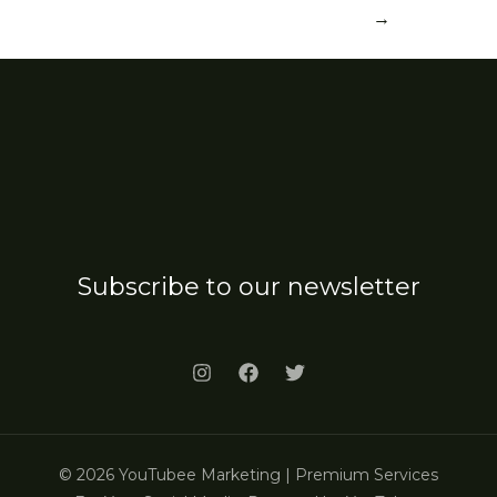
→
Subscribe to our newsletter
© 2026 YouTubee Marketing | Premium Services