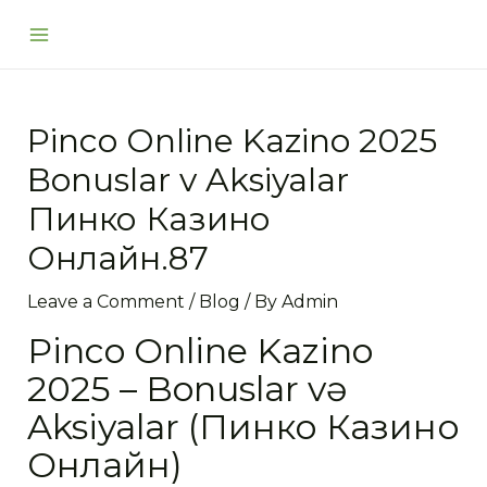
Skip
Post
Main
to
navigation
Menu
content
Pinco Online Kazino 2025
Bonuslar v Aksiyalar
Пинко Казино
Онлайн.87
Leave a Comment
/
Blog
/ By
Admin
Pinco Online Kazino
2025 – Bonuslar və
Aksiyalar (Пинко Казино
Онлайн)