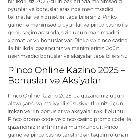
birlikdə, siz 2025-ci ilin başlarında mənimsədici
oyunlar və bonuslar arasında mənimsədici
təlimatlar və xidmətlər tapa bilərsiniz. Pinko
game ilə mənimsədici oyunlar və pinco casino ilə
geniş seçim arasında, sizin üçün mənimsədici
xidmətlər və bonuslar var. Pinko və pinco casino
ilə birlikdə, qazancınız və mənimləriniz üçün
mənimsədici bonuslar və aksiyalar tapa bilərsiniz.
Pinco Online Kazino 2025 –
Bonuslar və Aksiyalar
Pinco Online Kazino 2025-da qazancınız üçün
əlavə şansı və maliyyəli xüsusiyyətləriniz üçün
imkan verən bonuslar və aksiyalar təklif olunur.
Pinco promo code və pinco casino promo code ilə
qazancınızın artırılması mümkündür. Pinco
game və pinco casino tərəfindən təqdim olunan