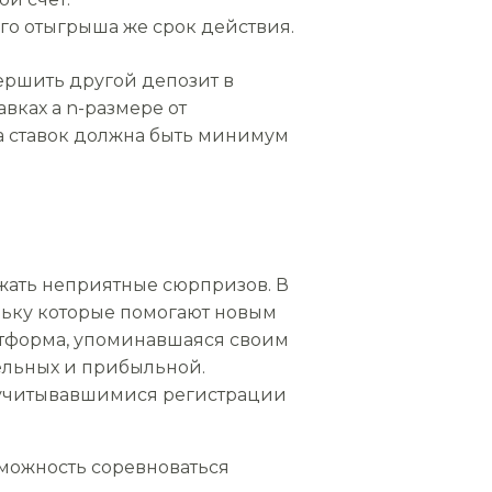
го отыгрыша же срок действия.
ершить другой депозит в
авках а n-размере от
ма ставок должна быть минимум
ежать неприятные сюрпризов. В
льку которые помогают новым
латформа, упоминавшаяся своим
ельных и прибыльной.
 учитывавшимися регистрации
зможность соревноваться