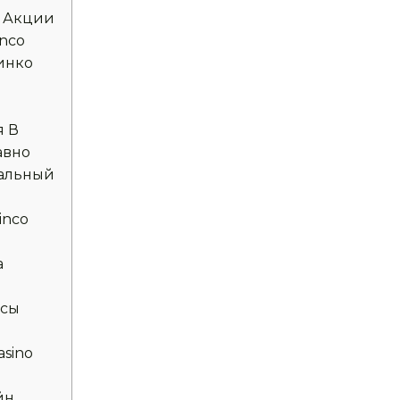
 Акции
nco
инко
я В
авно
альный
inco
а
усы
asino
йн