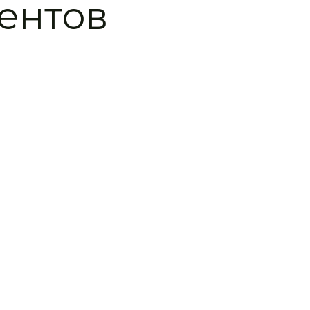
ентов