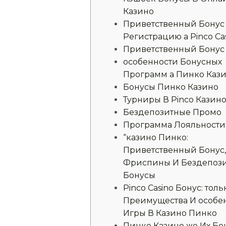
Казино
Приветственный Бонус
Регистрацию а Pinco Ca
Приветственный Бонус
особенности Бонусных
Программ а Пинко Каз
Бонусы Пинко Казино
Турниры В Pinco Казин
Бездепозитные Промо
Программа Лояльности
“казино Пинко:
Приветственный Бонус,
Фриспины И Бездепоз
Бонусы
Pinco Casino Бонус: толь
Преимущества И особе
Игры В Казино Пинко
Пинко Казино же Их Бо