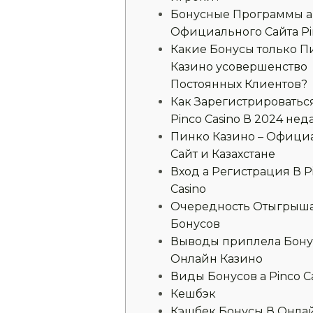
Бонусные Программы а
Официального Сайта Pi
Какие Бонусы только П
Казино усовершенство
Постоянных Клиентов?
Как Зарегистрироватьс
Pinco Casino В 2024 нед
Пинко Казино – Офици
Сайт и Казахстане
Вход а Регистрация В P
Casino
Очередность Отыгрыш
Бонусов
Выводы приплела Бон
Онлайн Казино
Виды Бонусов а Pinco C
Кешбэк
Кэшбек Бонусы В Онла