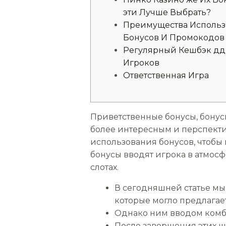
эти Лучше Выбрать?
Преимущества Использ
Бонусов И Промокодов
Регулярный Кешбэк дд
Игроков
Ответственная Игра
Приветственные бонусы, бонусы
более интересным и перспекти
использования бонусов, чтоб
бонусы вводят игрока в атмос
слотах.
В сегодняшней статье мы
которые могло предлагает
Однако ним вводом комби
После завершения этих ша