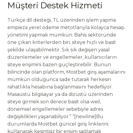
Müşteri Destek Hizmeti
Türkçe dil desteği, TL üzerinden işlem yapma
empieza yerel ödeme metotlarıyla kolayca hesap
yönetimi yapmak mümkün. Bahis sektöründe
öne çıkan kriterlerden biri, siteye hızlı ve basit
şekilde ulaşabilmektir. Sık sık değişen yasal
düzenlemeler ve engellemeler, kullanıcıların
siteye erişimini bazen güçleştirebilir. Bunun
bilincinde olan platform, Mostbet giriş aşamalarını
mümkün olduğunca sade tutarak herkesin
rahatlıkla hesabına bağlanmasını hedefliyor.
Masaüstü bilgisayar ya da dizüstü üzerinden
siteye girmek son derece basit olsa weil,
dönemsel engellemeler sebebiyle adres
değişiklikleri yaşanabiliyor.” “[newline]Bu
durumlarda Mostbet güncel giriş linklerini
kullanarak kesintisiz bir erişim sağlamak