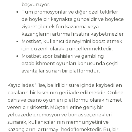
başvuruyor.
Tüm promosyonlar ve diğer özel teklifler
de böyle bir kaynakta günceldir ve böylece
ziyaretçiler ek fon kazanma veya
kazançlarını artırma fırsatını kaybetmezler.
Mostbet, kullanıcı deneyimini boost etmek
için düzenli olarak güncellenmektedir.
Mostbet spor bahisleri ve gambling
establishment oyunları konusunda çeşitli
avantajlar sunan bir platformdur.
Kayıp iadesi” “ise, belirli bir süre içinde kaybedilen
paraların bir kısmının geri iade edilmesidir. Online
bahis ve casino oyunları platformu olarak hizmet
veren bir şirkettir. Müşterilerine geniş bir
yelpazede promosyon ve bonus seçenekleri
sunarak, kullanıcılarının memnuniyetini ve
kazançlarını artırmayı hedeflemektedir. Bu, bir