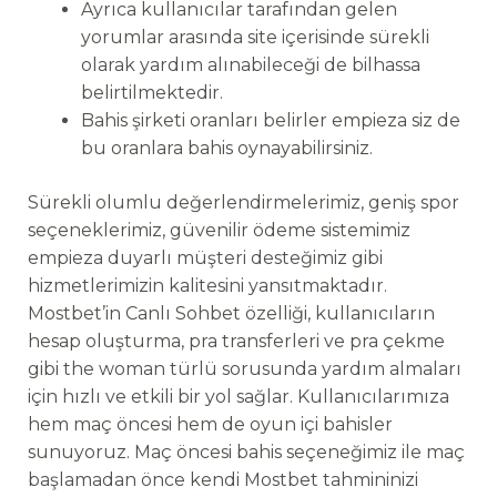
Ayrıca kullanıcılar tarafından gelen
yorumlar arasında site içerisinde sürekli
olarak yardım alınabileceği de bilhassa
belirtilmektedir.
Bahis şirketi oranları belirler empieza siz de
bu oranlara bahis oynayabilirsiniz.
Sürekli olumlu değerlendirmelerimiz, geniş spor
seçeneklerimiz, güvenilir ödeme sistemimiz
empieza duyarlı müşteri desteğimiz gibi
hizmetlerimizin kalitesini yansıtmaktadır.
Mostbet’in Canlı Sohbet özelliği, kullanıcıların
hesap oluşturma, pra transferleri ve pra çekme
gibi the woman türlü sorusunda yardım almaları
için hızlı ve etkili bir yol sağlar. Kullanıcılarımıza
hem maç öncesi hem de oyun içi bahisler
sunuyoruz. Maç öncesi bahis seçeneğimiz ile maç
başlamadan önce kendi Mostbet tahmininizi