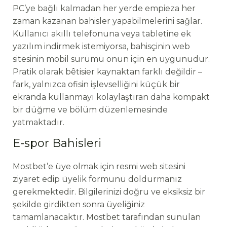
PC’ye bağlı kalmadan her yerde empieza her
zaman kazanan bahisler yapabilmelerini sağlar.
Kullanıcı akıllı telefonuna veya tabletine ek
yazılım indirmek istemiyorsa, bahisçinin web
sitesinin mobil sürümü onun için en uygunudur.
Pratik olarak bêtisier kaynaktan farklı değildir –
fark, yalnızca ofisin işlevselliğini küçük bir
ekranda kullanmayı kolaylaştıran daha kompakt
bir düğme ve bölüm düzenlemesinde
yatmaktadır.
E-spor Bahisleri
Mostbet’e üye olmak için resmi web sitesini
ziyaret edip üyelik formunu doldurmanız
gerekmektedir. Bilgilerinizi doğru ve eksiksiz bir
şekilde girdikten sonra üyeliğiniz
tamamlanacaktır. Mostbet tarafından sunulan