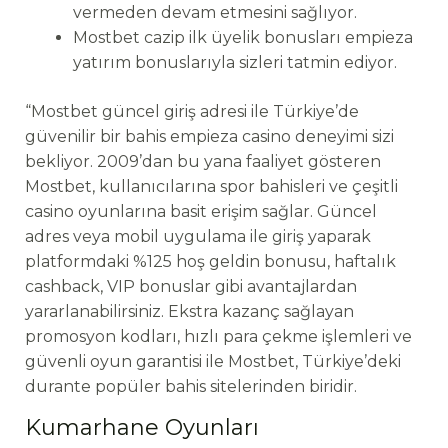
vermeden devam etmesini sağlıyor.
Mostbet cazip ilk üyelik bonusları empieza
yatırım bonuslarıyla sizleri tatmin ediyor.
“Mostbet güncel giriş adresi ile Türkiye’de
güvenilir bir bahis empieza casino deneyimi sizi
bekliyor. 2009’dan bu yana faaliyet gösteren
Mostbet, kullanıcılarına spor bahisleri ve çeşitli
casino oyunlarına basit erişim sağlar. Güncel
adres veya mobil uygulama ile giriş yaparak
platformdaki %125 hoş geldin bonusu, haftalık
cashback, VIP bonuslar gibi avantajlardan
yararlanabilirsiniz. Ekstra kazanç sağlayan
promosyon kodları, hızlı para çekme işlemleri ve
güvenli oyun garantisi ile Mostbet, Türkiye’deki
durante popüler bahis sitelerinden biridir.
Kumarhane Oyunları