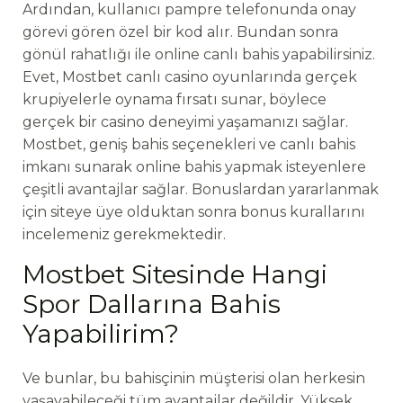
Ardından, kullanıcı pampre telefonunda onay
görevi gören özel bir kod alır. Bundan sonra
gönül rahatlığı ile online canlı bahis yapabilirsiniz.
Evet, Mostbet canlı casino oyunlarında gerçek
krupiyelerle oynama fırsatı sunar, böylece
gerçek bir casino deneyimi yaşamanızı sağlar.
Mostbet, geniş bahis seçenekleri ve canlı bahis
imkanı sunarak online bahis yapmak isteyenlere
çeşitli avantajlar sağlar. Bonuslardan yararlanmak
için siteye üye olduktan sonra bonus kurallarını
incelemeniz gerekmektedir.
Mostbet Sitesinde Hangi
Spor Dallarına Bahis
Yapabilirim?
Ve bunlar, bu bahisçinin müşterisi olan herkesin
yaşayabileceği tüm avantajlar değildir. Yüksek