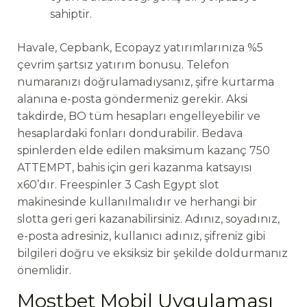
sahiptir.
Havale, Cepbank, Ecopayz yatırımlarınıza %5
çevrim şartsız yatırım bonusu. Telefon
numaranızı doğrulamadıysanız, şifre kurtarma
alanına e-posta göndermeniz gerekir. Aksi
takdirde, BO tüm hesapları engelleyebilir ve
hesaplardaki fonları dondurabilir. Bedava
spinlerden elde edilen maksimum kazanç 750
ATTEMPT, bahis için geri kazanma katsayısı
x60’dır. Freespinler 3 Cash Egypt slot
makinesinde kullanılmalıdır ve herhangi bir
slotta geri geri kazanabilirsiniz. Adınız, soyadınız,
e-posta adresiniz, kullanıcı adınız, şifreniz gibi
bilgileri doğru ve eksiksiz bir şekilde doldurmanız
önemlidir.
Mostbet Mobil Uygulaması