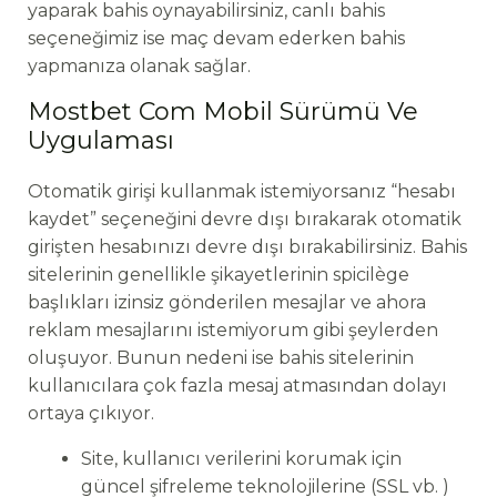
yaparak bahis oynayabilirsiniz, canlı bahis
seçeneğimiz ise maç devam ederken bahis
yapmanıza olanak sağlar.
Mostbet Com Mobil Sürümü Ve
Uygulaması
Otomatik girişi kullanmak istemiyorsanız “hesabı
kaydet” seçeneğini devre dışı bırakarak otomatik
girişten hesabınızı devre dışı bırakabilirsiniz. Bahis
sitelerinin genellikle şikayetlerinin spicilège
başlıkları izinsiz gönderilen mesajlar ve ahora
reklam mesajlarını istemiyorum gibi şeylerden
oluşuyor. Bunun nedeni ise bahis sitelerinin
kullanıcılara çok fazla mesaj atmasından dolayı
ortaya çıkıyor.
Site, kullanıcı verilerini korumak için
güncel şifreleme teknolojilerine (SSL vb. )