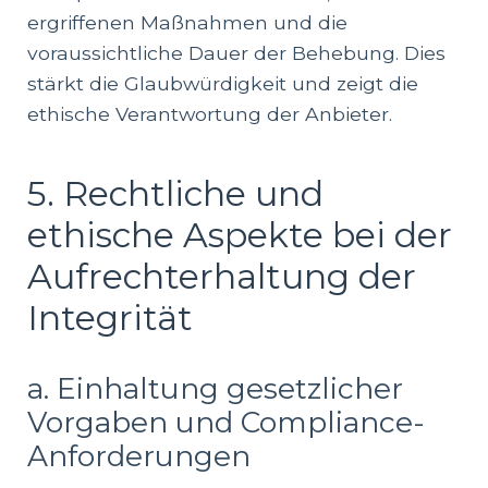
ergriffenen Maßnahmen und die
voraussichtliche Dauer der Behebung. Dies
stärkt die Glaubwürdigkeit und zeigt die
ethische Verantwortung der Anbieter.
5. Rechtliche und
ethische Aspekte bei der
Aufrechterhaltung der
Integrität
a. Einhaltung gesetzlicher
Vorgaben und Compliance-
Anforderungen