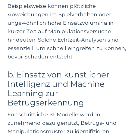
Beispielsweise können plötzliche
Abweichungen im Spielverhalten oder
ungewöhnlich hohe Einsatzvolumina in
kurzer Zeit auf Manipulationsversuche
hindeuten. Solche Echtzeit-Analysen sind
essenziell, um schnell eingreifen zu können,
bevor Schaden entsteht.
b. Einsatz von künstlicher
Intelligenz und Machine
Learning zur
Betrugserkennung
Fortschrittliche KI-Modelle werden
zunehmend dazu genutzt, Betrugs- und
Manipulationsmuster zu identifizieren.