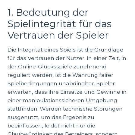
1. Bedeutung der
Spielintegrität für das
Vertrauen der Spieler
Die Integrität eines Spiels ist die Grundlage
für das Vertrauen der Nutzer. In einer Zeit, in
der Online-Glücksspiele zunehmend
reguliert werden, ist die Wahrung fairer
Spielbedingungen unabdingbar. Spieler
erwarten, dass ihre Einsätze und Gewinne in
einer manipulationssicheren Umgebung
stattfinden. Werden technische Störungen
ausgenutzt, um das Ergebnis zu
beeinflussen, leidet nicht nur die
Glaubwürdigkeit des Betreibers, sondern