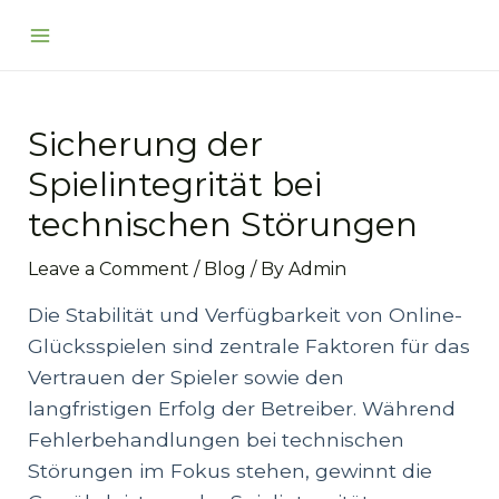
Skip
Post
Main
to
navigation
Menu
content
Sicherung der
Spielintegrität bei
technischen Störungen
Leave a Comment
/
Blog
/ By
Admin
Die Stabilität und Verfügbarkeit von Online-
Glücksspielen sind zentrale Faktoren für das
Vertrauen der Spieler sowie den
langfristigen Erfolg der Betreiber. Während
Fehlerbehandlungen bei technischen
Störungen im Fokus stehen, gewinnt die