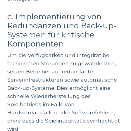
c. Implementierung von
Redundanzen und Back-up-
Systemen für kritische
Komponenten
Um die Verfügbarkeit und Integrität bei
technischen Störungen zu gewährleisten,
setzen Betreiber auf redundante
Serverinfrastrukturen sowie automatische
Back-up-Systeme. Dies ermöglicht eine
schnelle Wiederherstellung des
Spielbetriebs im Falle von
Hardwareausfällen oder Softwarefehlern,
ohne dass die Spielintegrität beeinträchtigt
wird.