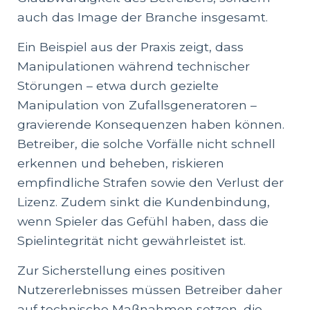
auch das Image der Branche insgesamt.
Ein Beispiel aus der Praxis zeigt, dass
Manipulationen während technischer
Störungen – etwa durch gezielte
Manipulation von Zufallsgeneratoren –
gravierende Konsequenzen haben können.
Betreiber, die solche Vorfälle nicht schnell
erkennen und beheben, riskieren
empfindliche Strafen sowie den Verlust der
Lizenz. Zudem sinkt die Kundenbindung,
wenn Spieler das Gefühl haben, dass die
Spielintegrität nicht gewährleistet ist.
Zur Sicherstellung eines positiven
Nutzererlebnisses müssen Betreiber daher
auf technische Maßnahmen setzen, die