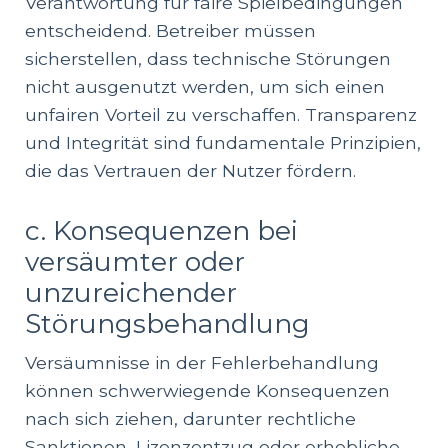
Verantwortung für faire Spielbedingungen
entscheidend. Betreiber müssen
sicherstellen, dass technische Störungen
nicht ausgenutzt werden, um sich einen
unfairen Vorteil zu verschaffen. Transparenz
und Integrität sind fundamentale Prinzipien,
die das Vertrauen der Nutzer fördern.
c. Konsequenzen bei
versäumter oder
unzureichender
Störungsbehandlung
Versäumnisse in der Fehlerbehandlung
können schwerwiegende Konsequenzen
nach sich ziehen, darunter rechtliche
Sanktionen, Lizenzentzug oder erhebliche