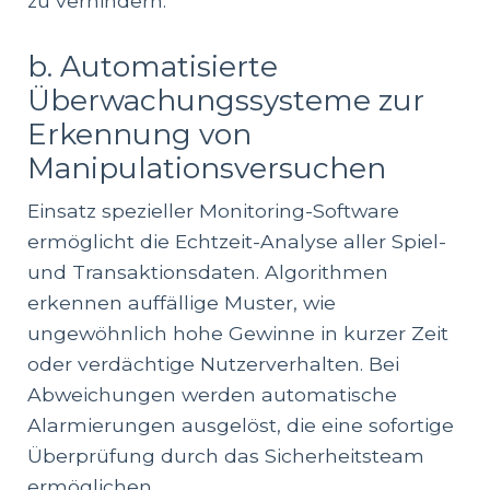
zu verhindern.
b. Automatisierte
Überwachungssysteme zur
Erkennung von
Manipulationsversuchen
Einsatz spezieller Monitoring-Software
ermöglicht die Echtzeit-Analyse aller Spiel-
und Transaktionsdaten. Algorithmen
erkennen auffällige Muster, wie
ungewöhnlich hohe Gewinne in kurzer Zeit
oder verdächtige Nutzerverhalten. Bei
Abweichungen werden automatische
Alarmierungen ausgelöst, die eine sofortige
Überprüfung durch das Sicherheitsteam
ermöglichen.