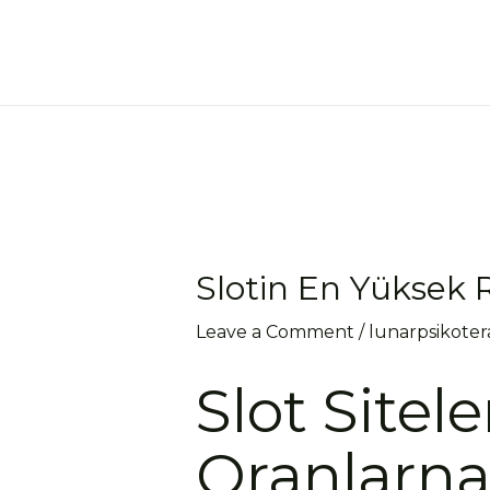
Skip
Post
to
navigation
content
Slotin En Yüksek R
Leave a Comment
/
lunarpsikoter
Slot Sitel
Oranlarna 