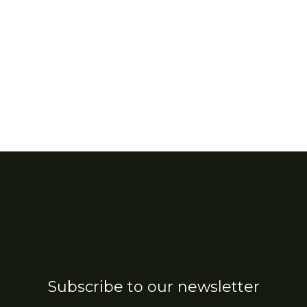
Subscribe to our newsletter