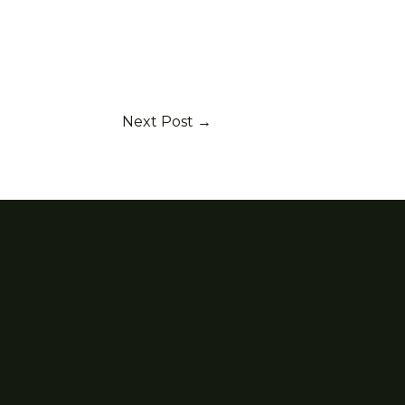
Next Post
→