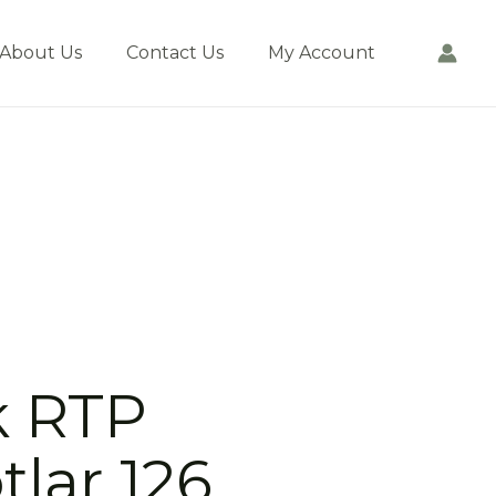
About Us
Contact Us
My Account
ek RTP
tlar 126