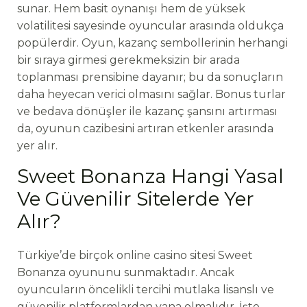
sunar. Hem basit oynanışı hem de yüksek
volatilitesi sayesinde oyuncular arasında oldukça
popülerdir. Oyun, kazanç sembollerinin herhangi
bir sıraya girmesi gerekmeksizin bir arada
toplanması prensibine dayanır; bu da sonuçların
daha heyecan verici olmasını sağlar. Bonus turlar
ve bedava dönüşler ile kazanç şansını artırması
da, oyunun cazibesini artıran etkenler arasında
yer alır.
Sweet Bonanza Hangi Yasal
Ve Güvenilir Sitelerde Yer
Alır?
Türkiye’de birçok online casino sitesi Sweet
Bonanza oyununu sunmaktadır. Ancak
oyuncuların öncelikli tercihi mutlaka lisanslı ve
güvenilir platformlardan yana olmalıdır. İşte