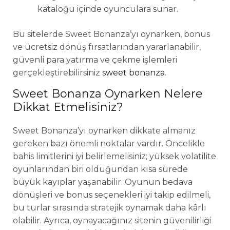
kataloğu içinde oyunculara sunar.
Bu sitelerde Sweet Bonanza’yı oynarken, bonus
ve ücretsiz dönüş fırsatlarından yararlanabilir,
güvenli para yatırma ve çekme işlemleri
gerçekleştirebilirsiniz
sweet bonanza
.
Sweet Bonanza Oynarken Nelere
Dikkat Etmelisiniz?
Sweet Bonanza’yı oynarken dikkate almanız
gereken bazı önemli noktalar vardır. Öncelikle
bahis limitlerini iyi belirlemelisiniz; yüksek volatilite
oyunlarından biri olduğundan kısa sürede
büyük kayıplar yaşanabilir. Oyunun bedava
dönüşleri ve bonus seçenekleri iyi takip edilmeli,
bu turlar sırasında stratejik oynamak daha kârlı
olabilir. Ayrıca, oynayacağınız sitenin güvenilirliği