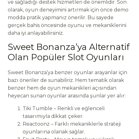
ve sağladığı destek hizmetleri de önemlidir. Son
olarak, oyun deneyimini artırmak için önce demo
modda pratik yapmanız önerilir. Bu sayede
gerçek bahis öncesinde oyunu ve mekaniklerini
daha iyi anlayabilirsiniz.
Sweet Bonanza’ya Alternatif
Olan Popüler Slot Oyunları
Sweet Bonanza’ya benzer oyunlar arayanlar için
bazı öneriler de sunabiliriz. Hem tematik olarak
benzer hem de oyun mekanikleri açısından
heyecan sunan oyunlar arasında şunlar yer alır:
Tiki Tumble – Renkli ve eğlenceli
tasarımıyla dikkat çeker.
Reactoonz – Farklı mekaniklerle strateji
oyunlarına olanak sağlar.