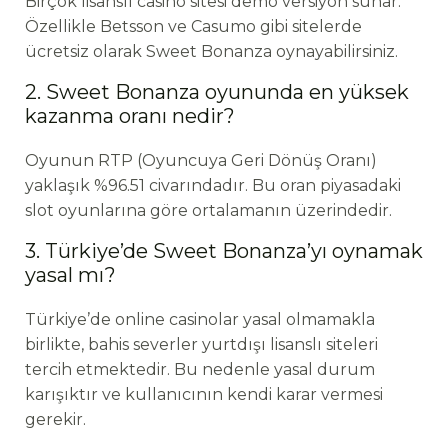
Birçok lisanslı casino sitesi demo versiyon sunar.
Özellikle Betsson ve Casumo gibi sitelerde
ücretsiz olarak Sweet Bonanza oynayabilirsiniz.
2. Sweet Bonanza oyununda en yüksek
kazanma oranı nedir?
Oyunun RTP (Oyuncuya Geri Dönüş Oranı)
yaklaşık %96.51 civarındadır. Bu oran piyasadaki
slot oyunlarına göre ortalamanın üzerindedir.
3. Türkiye’de Sweet Bonanza’yı oynamak
yasal mı?
Türkiye’de online casinolar yasal olmamakla
birlikte, bahis severler yurtdışı lisanslı siteleri
tercih etmektedir. Bu nedenle yasal durum
karışıktır ve kullanıcının kendi karar vermesi
gerekir.