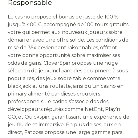
Responsable
Le casino propose el bonus de juste de 100 %
jusqu’à 400 €, accompagné de 100 tours gratuits,
votre qui permet aux nouveaux joueurs sobre
démarrer avec une offre solide. Les conditions de
mise de 35x deviennent raisonnables, offrant
votre bonne opportunité sobre maximiser ses
odds de gains. CloverSpin propose une huge
sélection de jeux, incluant des equipment à sous
populaires, des jeux sobre table comme votre
blackjack et una roulette, ainsi qu’un casino en
primary alimenté par dieses croupiers
professionnels. Le casino s’associe dos des
développeurs réputés comme NetEnt, Play’n
GO, et Quickspin, garantissant une expérience de
jeu fluide et immersive. En plus de ses jeux en
direct, Fatboss propose une large gamme para