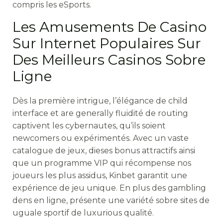
compris les eSports.
Les Amusements De Casino
Sur Internet Populaires Sur
Des Meilleurs Casinos Sobre
Ligne
Dès la première intrigue, l’élégance de child
interface et are generally fluidité de routing
captivent les cybernautes, qu’ils soient
newcomers ou expérimentés. Avec un vaste
catalogue de jeux, dieses bonus attractifs ainsi
que un programme VIP qui récompense nos
joueurs les plus assidus, Kinbet garantit une
expérience de jeu unique. En plus des gambling
dens en ligne, présente une variété sobre sites de
uguale sportif de luxurious qualité.