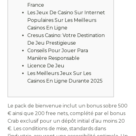
France
Les Jeux De Casino Sur Internet
Populaires Sur Les Meilleurs
Casinos En Ligne
Cresus Casino: Votre Destination
De Jeu Prestigieuse
Conseils Pour Jouer Para
Manière Responsable
Licence De Jeu
Les Meilleurs Jeux Sur Les
Casinos En Ligne Durante 2025
Le pack de bienvenue inclut un bonus sobre 500
€ ainsi que 200 free nets, complété par el bonus
Crab exclusif pour un dépôt initial d’au moins 20
€. Les conditions de mise, standards dans