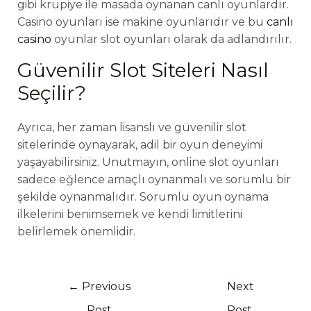
gibi krupiye ile masada oynanan canlı oyunlardır.
Casino oyunları ise makine oyunlarıdır ve bu
canlı
casino
oyunlar slot oyunları olarak da adlandırılır.
Güvenilir Slot Siteleri Nasıl
Seçilir?
Ayrıca, her zaman lisanslı ve güvenilir slot
sitelerinde oynayarak, adil bir oyun deneyimi
yaşayabilirsiniz. Unutmayın, online slot oyunları
sadece eğlence amaçlı oynanmalı ve sorumlu bir
şekilde oynanmalıdır. Sorumlu oyun oynama
ilkelerini benimsemek ve kendi limitlerini
belirlemek önemlidir.
←
Previous
Next
Post
Post