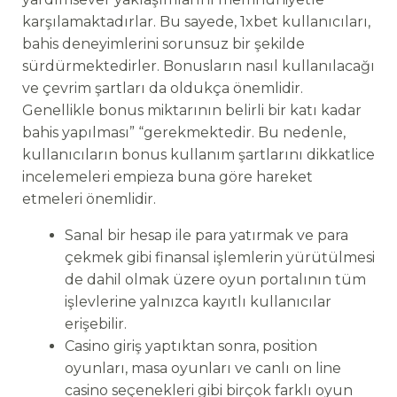
karşılamaktadırlar. Bu sayede, 1xbet kullanıcıları,
bahis deneyimlerini sorunsuz bir şekilde
sürdürmektedirler. Bonusların nasıl kullanılacağı
ve çevrim şartları da oldukça önemlidir.
Genellikle bonus miktarının belirli bir katı kadar
bahis yapılması” “gerekmektedir. Bu nedenle,
kullanıcıların bonus kullanım şartlarını dikkatlice
incelemeleri empieza buna göre hareket
etmeleri önemlidir.
Sanal bir hesap ile para yatırmak ve para
çekmek gibi finansal işlemlerin yürütülmesi
de dahil olmak üzere oyun portalının tüm
işlevlerine yalnızca kayıtlı kullanıcılar
erişebilir.
Casino giriş yaptıktan sonra, position
oyunları, masa oyunları ve canlı on line
casino seçenekleri gibi birçok farklı oyun