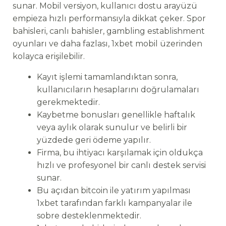
sunar. Mobil versiyon, kullanıcı dostu arayüzü
empieza hızlı performansıyla dikkat çeker. Spor
bahisleri, canlı bahisler, gambling establishment
oyunları ve daha fazlası, 1xbet mobil üzerinden
kolayca erişilebilir.
Kayıt işlemi tamamlandıktan sonra,
kullanıcıların hesaplarını doğrulamaları
gerekmektedir.
Kaybetme bonusları genellikle haftalık
veya aylık olarak sunulur ve belirli bir
yüzdede geri ödeme yapılır.
Firma, bu ihtiyacı karşılamak için oldukça
hızlı ve profesyonel bir canlı destek servisi
sunar.
Bu açıdan bitcoin ile yatırım yapılması
1xbet tarafından farklı kampanyalar ile
sobre desteklenmektedir.