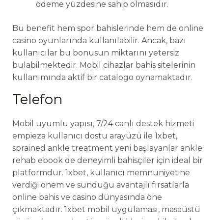
ödeme yüzdesine sahip olmasıdır.
Bu benefit hem spor bahislerinde hem de online
casino oyunlarında kullanılabilir. Ancak, bazı
kullanıcılar bu bonusun miktarını yetersiz
bulabilmektedir. Mobil cihazlar bahis sitelerinin
kullanımında aktif bir catalogo oynamaktadır.
Telefon
Mobil uyumlu yapısı, 7/24 canlı destek hizmeti
empieza kullanıcı dostu arayüzü ile 1xbet,
sprained ankle treatment yeni başlayanlar ankle
rehab ebook de deneyimli bahisçiler için ideal bir
platformdur. 1xbet, kullanıcı memnuniyetine
verdiği önem ve sunduğu avantajlı fırsatlarla
online bahis ve casino dünyasında öne
çıkmaktadır. 1xbet mobil uygulaması, masaüstü