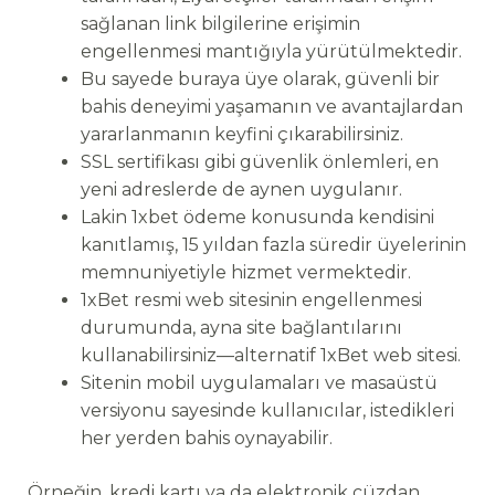
sağlanan link bilgilerine erişimin
engellenmesi mantığıyla yürütülmektedir.
Bu sayede buraya üye olarak, güvenli bir
bahis deneyimi yaşamanın ve avantajlardan
yararlanmanın keyfini çıkarabilirsiniz.
SSL sertifikası gibi güvenlik önlemleri, en
yeni adreslerde de aynen uygulanır.
Lakin 1xbet ödeme konusunda kendisini
kanıtlamış, 15 yıldan fazla süredir üyelerinin
memnuniyetiyle hizmet vermektedir.
1xBet resmi web sitesinin engellenmesi
durumunda, ayna site bağlantılarını
kullanabilirsiniz—alternatif 1xBet web sitesi.
Sitenin mobil uygulamaları ve masaüstü
versiyonu sayesinde kullanıcılar, istedikleri
her yerden bahis oynayabilir.
Örneğin, kredi kartı ya da elektronik cüzdan