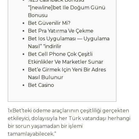
“[newline]bet Ile Doğum Günü
Bonusu
Bet Güvenilir Mi?
Bet Pra Yatırma Ve Çekme
Bet Ios Uygulaması — Uygulama
Nasıl” “indirilir
Bet Cell Phone Çok Çeşitli
Etkinlikler Ve Marketler Sunar
Bet’e Girmek Için Yeni Bir Adres
Nasıl Bulunur
Bet Casino
1xBet’teki ödeme araçlarının çeşitliliği gerçekten
etkileyici, dolayısıyla her Türk vatandaşı herhangi
bir sorun yaşamadan bir işlemi
tamamlayabilecek.”