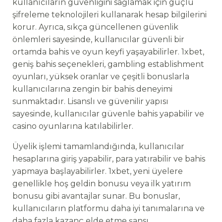
kullanıcıların güvenliğini sağlamak için güçlü
şifreleme teknolojileri kullanarak hesap bilgilerini
korur. Ayrıca, sıkça güncellenen güvenlik
önlemleri sayesinde, kullanıcılar güvenli bir
ortamda bahis ve oyun keyfi yaşayabilirler. 1xbet,
geniş bahis seçenekleri, gambling establishment
oyunları, yüksek oranlar ve çeşitli bonuslarla
kullanıcılarına zengin bir bahis deneyimi
sunmaktadır. Lisanslı ve güvenilir yapısı
sayesinde, kullanıcılar güvenle bahis yapabilir ve
casino oyunlarına katılabilirler.
Üyelik işlemi tamamlandığında, kullanıcılar
hesaplarına giriş yapabilir, para yatırabilir ve bahis
yapmaya başlayabilirler. 1xbet, yeni üyelere
genellikle hoş geldin bonusu veya ilk yatırım
bonusu gibi avantajlar sunar. Bu bonuslar,
kullanıcıların platformu daha iyi tanımalarına ve
daha fazla kazanç elde etme şansı