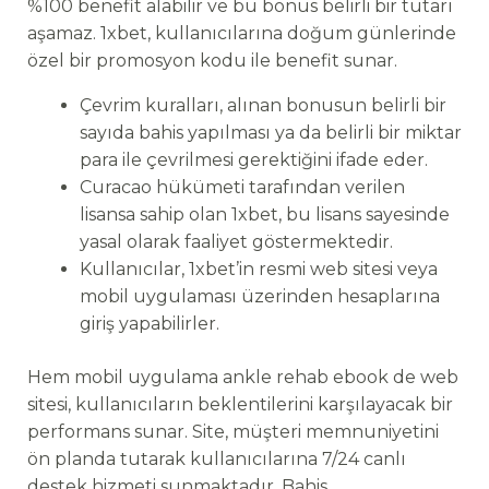
%100 benefit alabilir ve bu bonus belirli bir tutarı
aşamaz. 1xbet, kullanıcılarına doğum günlerinde
özel bir promosyon kodu ile benefit sunar.
Çevrim kuralları, alınan bonusun belirli bir
sayıda bahis yapılması ya da belirli bir miktar
para ile çevrilmesi gerektiğini ifade eder.
Curacao hükümeti tarafından verilen
lisansa sahip olan 1xbet, bu lisans sayesinde
yasal olarak faaliyet göstermektedir.
Kullanıcılar, 1xbet’in resmi web sitesi veya
mobil uygulaması üzerinden hesaplarına
giriş yapabilirler.
Hem mobil uygulama ankle rehab ebook de web
sitesi, kullanıcıların beklentilerini karşılayacak bir
performans sunar. Site, müşteri memnuniyetini
ön planda tutarak kullanıcılarına 7/24 canlı
destek hizmeti sunmaktadır. Bahis