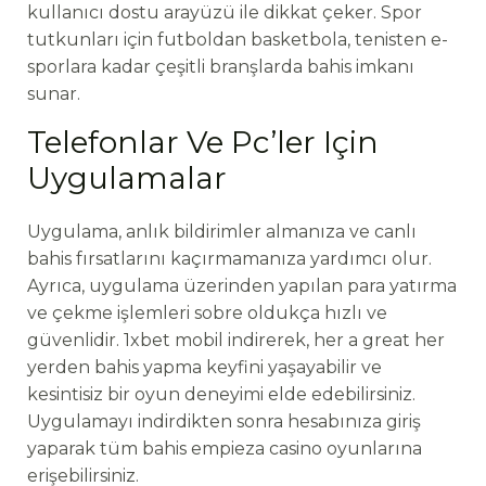
kullanıcı dostu arayüzü ile dikkat çeker. Spor
tutkunları için futboldan basketbola, tenisten e-
sporlara kadar çeşitli branşlarda bahis imkanı
sunar.
Telefonlar Ve Pc’ler Için
Uygulamalar
Uygulama, anlık bildirimler almanıza ve canlı
bahis fırsatlarını kaçırmamanıza yardımcı olur.
Ayrıca, uygulama üzerinden yapılan para yatırma
ve çekme işlemleri sobre oldukça hızlı ve
güvenlidir. 1xbet mobil indirerek, her a great her
yerden bahis yapma keyfini yaşayabilir ve
kesintisiz bir oyun deneyimi elde edebilirsiniz.
Uygulamayı indirdikten sonra hesabınıza giriş
yaparak tüm bahis empieza casino oyunlarına
erişebilirsiniz.