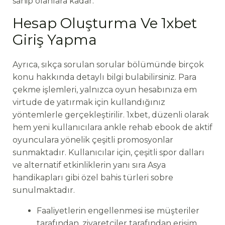
sahip olanlara kadar.
Hesap Oluşturma Ve 1xbet
Giriş Yapma
Ayrıca, sıkça sorulan sorular bölümünde birçok
konu hakkında detaylı bilgi bulabilirsiniz. Para
çekme işlemleri, yalnızca oyun hesabınıza em
virtude de yatırmak için kullandığınız
yöntemlerle gerçekleştirilir. 1xbet, düzenli olarak
hem yeni kullanıcılara ankle rehab ebook de aktif
oyunculara yönelik çeşitli promosyonlar
sunmaktadır. Kullanıcılar için, çeşitli spor dalları
ve alternatif etkinliklerin yanı sıra Asya
handikapları gibi özel bahis türleri sobre
sunulmaktadır.
Faaliyetlerin engellenmesi ise müşteriler
tarafından, ziyaretçiler tarafından erişim