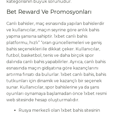
kategorisinin büyük sorunudur.
Bet Reward Ve Promosyonları
Canlı bahisler, maç esnasında yapılan bahislerdir
ve kullanıcılar, maçın seyrine göre anlık bahis
yapma şansına sahiptir. 1xbet canlı bahis
platformu, hızlı” “oran güncellemeleri ve geniş
bahis seçenekleri ile dikkat çeker. Kullanıcılar,
futbol, basketbol, tenis ve daha birçok spor
dalında canlı bahis yapabilirler. Ayrıca, canlı bahis
esnasında maçın gidişatına göre kazançlarını
artırma fırsatı da bulurlar. 1xbet canlı bahis, bahis
tutkunları için dinamik ve kazançlı bir seçenek
sunar. Kullanıcılar, spor bahislerine ya da şans
oyunları oynamaya başlamadan önce 1xbet resmi
web sitesinde hesap oluşturmalıdır.
Rusya merkezli olan 1xbet bahis sitesinin