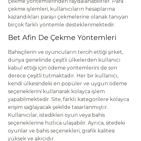
çekme yöntemlerinden faydalanabilirler. Para
çekme işlemleri, kullanıcıların hesaplarına
kazandıkları parayı çekmelerine olanak tanıyan
birçok farklı yöntemle desteklenmektedir.
Bet Afin De Çekme Yöntemleri
Bahisçilerin ve oyuncuların tercih ettiği şirket,
dünya genelinde çeşitli ülkelerden kullanıcı
kabul ettiği için ödeme yöntemlerini de son
derece çeşitli tutmaktadır. Her bir kullanıcı,
kendi ülkesindeki en popüler ve uygun ödeme
seçeneklerini kullanarak kolayca işlem
yapabilmektedir. Site, farklı kategorilere kolayca
erişim sağlayacak şekilde tasarlanmıştır.
Kullanıcılar, istedikleri oyun veya bahis
seçeneklerine hızlıca ulaşabilir. Ayrıca, sitedeki
oyunlar ve bahis seçenekleri, grafik kalitesi
yüksek ve akıcıdır.