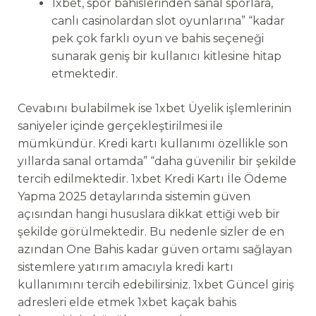
1xbet, spor bahislerinden sanal sporlara,
canlı casinolardan slot oyunlarına” “kadar
pek çok farklı oyun ve bahis seçeneği
sunarak geniş bir kullanıcı kitlesine hitap
etmektedir.
Cevabını bulabilmek ise 1xbet Üyelik işlemlerinin
saniyeler içinde gerçekleştirilmesi ile
mümkündür. Kredi kartı kullanımı özellikle son
yıllarda sanal ortamda” “daha güvenilir bir şekilde
tercih edilmektedir. 1xbet Kredi Kartı İle Ödeme
Yapma 2025 detaylarında sistemin güven
açısından hangi hususlara dikkat ettiği web bir
şekilde görülmektedir. Bu nedenle sizler de en
azından One Bahis kadar güven ortamı sağlayan
sistemlere yatırım amacıyla kredi kartı
kullanımını tercih edebilirsiniz. 1xbet Güncel giriş
adresleri elde etmek 1xbet kaçak bahis