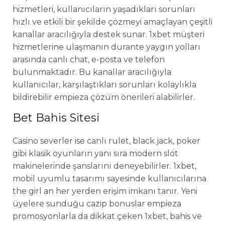
hizmetleri, kullanıcıların yaşadıkları sorunları
hızlı ve etkili bir şekilde çözmeyi amaçlayan çeşitli
kanallar aracılığıyla destek sunar. 1xbet müşteri
hizmetlerine ulaşmanın durante yaygın yolları
arasında canlı chat, e-posta ve telefon
bulunmaktadır. Bu kanallar aracılığıyla
kullanıcılar, karşılaştıkları sorunları kolaylıkla
bildirebilir empieza çözüm önerileri alabilirler.
Bet Bahis Sitesi
Casino severler ise canlı rulet, black jack, poker
gibi klasik oyunların yanı sıra modern slot
makinelerinde şanslarını deneyebilirler. 1xbet,
mobil uyumlu tasarımı sayesinde kullanıcılarına
the girl an her yerden erişim imkanı tanır. Yeni
üyelere sunduğu cazip bonuslar empieza
promosyonlarla da dikkat çeken 1xbet, bahis ve