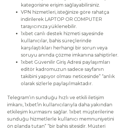
kategorisine erişim sağlayabilirsiniz.
VPN hizmetleri, isteğinize göre rahatça
indirilerek LAPTOP OR COMPUTER
tarayıcınıza yüklenebilir.
1xbet canlı destek hizmeti sayesinde
kullanıcılar, bahis süreçlerinde
karşılaştıkları herhangi bir sorun veya
soruyu anında çözme imkanına sahiptirler.
1xbet Güvenilir Giriş Adresi paylaşımları
editör kadromuzun sadece sayfanın
takibini yapıyor olması neticesinde” “anlık
olarak sizlerle paylaşılmaktadır.
Telegram’ın sunduğu hızlı ve etkili iletişim
imkanı, 1xbet’in kullanıcılarıyla daha yakından
etkileşim kurmasını sağlar. 1xbet müşterilerine
sunduğu hizmetlerle kullanıcı memnuniyetini
ön planda tutan” “bir bahis sitesidir. Müşteri