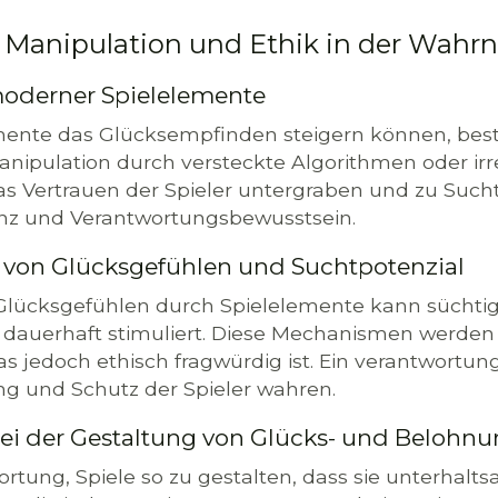
: Manipulation und Ethik in der Wah
moderner Spielelemente
ente das Glücksempfinden steigern können, best
nipulation durch versteckte Algorithmen oder ir
 Vertrauen der Spieler untergraben und zu Suchtv
enz und Verantwortungsbewusstsein.
 von Glücksgefühlen und Suchtpotenzial
 Glücksgefühlen durch Spielelemente kann süchtig
dauerhaft stimuliert. Diese Mechanismen werde
s jedoch ethisch fragwürdig ist. Ein verantwortungs
g und Schutz der Spieler wahren.
ei der Gestaltung von Glücks- und Belohn
ortung, Spiele so zu gestalten, dass sie unterhalt