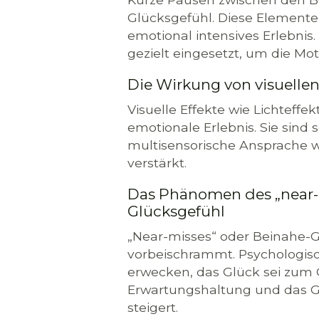
Glücksgefühl. Diese Elemente
emotional intensives Erlebnis
gezielt eingesetzt, um die Mo
Die Wirkung von visuelle
Visuelle Effekte wie Lichteff
emotionale Erlebnis. Sie sind 
multisensorische Ansprache wi
verstärkt.
Das Phänomen des „near-m
Glücksgefühl
„Near-misses“ oder Beinahe-G
vorbeischrammt. Psychologisch
erwecken, das Glück sei zum G
Erwartungshaltung und das Gef
steigert.