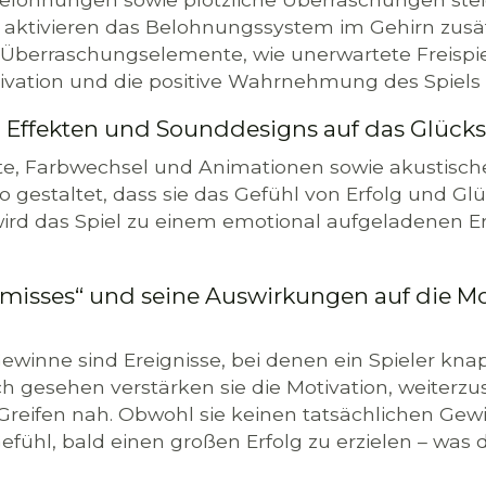
 aktivieren das Belohnungssystem im Gehirn zusät
. Überraschungselemente, wie unerwartete Freispie
tivation und die positive Wahrnehmung des Spiels
n Effekten und Sounddesigns auf das Glück
ekte, Farbwechsel und Animationen sowie akustisch
so gestaltet, dass sie das Gefühl von Erfolg und Gl
rd das Spiel zu einem emotional aufgeladenen Erl
isses“ und seine Auswirkungen auf die Mo
ewinne sind Ereignisse, bei denen ein Spieler k
 gesehen verstärken sie die Motivation, weiterzus
reifen nah. Obwohl sie keinen tatsächlichen Gewin
ühl, bald einen großen Erfolg zu erzielen – was 