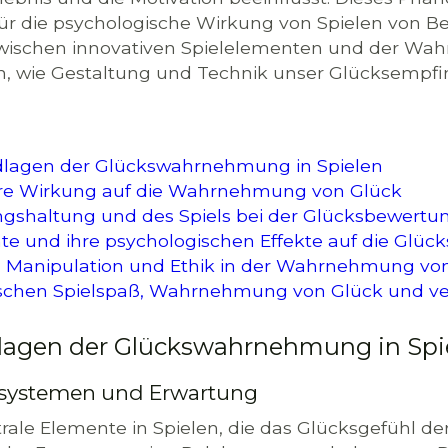
r die psychologische Wirkung von Spielen von Bed
wischen innovativen Spielelementen und der Wa
n, wie Gestaltung und Technik unser Glücksempf
dlagen der Glückswahrnehmung in Spielen
hre Wirkung auf die Wahrnehmung von Glück
ungshaltung und des Spiels bei der Glücksbewertu
e und ihre psychologischen Effekte auf die Glück
g: Manipulation und Ethik in der Wahrnehmung vo
wischen Spielspaß, Wahrnehmung von Glück und v
lagen der Glückswahrnehmung in Spi
ssystemen und Erwartung
ale Elemente in Spielen, die das Glücksgefühl de