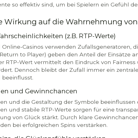
 so effektiv sind, um bei Spielern ein Gefühl de
re Wirkung auf die Wahrnehmung von
hrscheinlichkeiten (z.B. RTP-Werte)
Online-Casinos verwenden Zufallsgeneratoren, di
turn to Player) geben den Anteil der Einsätze an,
rer RTP-Wert vermittelt den Eindruck von Fairness 
rt. Dennoch bleibt der Zufall immer ein zentra
beeinflusst.
nien und Gewinnchancen
en und die Gestaltung der Symbole beeinflussen di
en und stabile RTP-Werte sorgen für eine transpa
ng von Glück stärkt. Durch klare Gewinnchance
den bei erfolgreichen Spins verstärken.