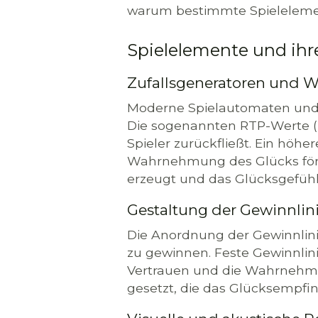
warum bestimmte Spielelemente
Spielelemente und ih
Zufallsgeneratoren und Wa
Moderne Spielautomaten und 
Die sogenannten RTP-Werte (Re
Spieler zurückfließt. Ein höhe
Wahrnehmung des Glücks förde
erzeugt und das Glücksgefühl 
Gestaltung der Gewinnli
Die Anordnung der Gewinnlini
zu gewinnen. Feste Gewinnlini
Vertrauen und die Wahrnehmu
gesetzt, die das Glücksempfin