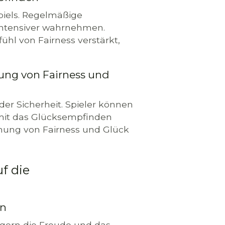
iels. Regelmäßige
 intensiver wahrnehmen.
ühl von Fairness verstärkt,
mung von Fairness und
er Sicherheit. Spieler können
omit das Glücksempfinden
hmung von Fairness und Glück
f die
en
gern die Freude und das