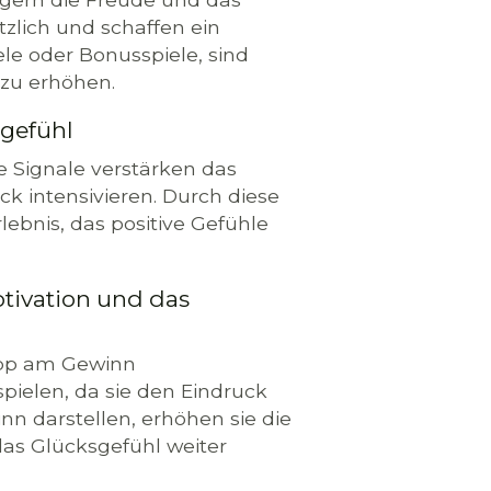
zlich und schaffen ein
le oder Bonusspiele, sind
 zu erhöhen.
sgefühl
e Signale verstärken das
ück intensivieren. Durch diese
ebnis, das positive Gefühle
tivation und das
napp am Gewinn
pielen, da sie den Eindruck
n darstellen, erhöhen sie die
das Glücksgefühl weiter