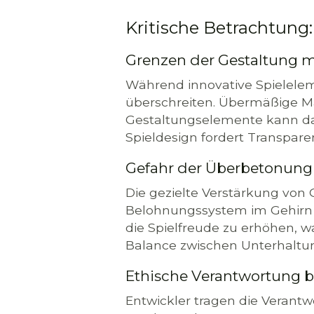
Kritische Betrachtung
Grenzen der Gestaltung 
Während innovative Spielelem
überschreiten. Übermäßige Ma
Gestaltungselemente kann das
Spieldesign fordert Transpar
Gefahr der Überbetonung
Die gezielte Verstärkung von
Belohnungssystem im Gehirn 
die Spielfreude zu erhöhen, wa
Balance zwischen Unterhaltun
Ethische Verantwortung b
Entwickler tragen die Verantw