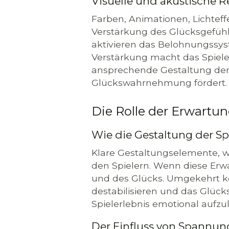
Visuelle und akustische R
Farben, Animationen, Lichtef
Verstärkung des Glücksgefühl
aktivieren das Belohnungssys
Verstärkung macht das Spielerl
ansprechende Gestaltung de
Glückswahrnehmung fördert.
Die Rolle der Erwartu
Wie die Gestaltung der S
Klare Gestaltungselemente, w
den Spielern. Wenn diese Erwa
und des Glücks. Umgekehrt k
destabilisieren und das Glü
Spielerlebnis emotional aufzu
Der Einfluss von Spannu